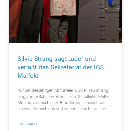
Silvia Strang sagt „ade“ und
verläßt das Sekretariat der IGS
Maifeld
Auf der diesjährigen Abiturfeier wurde Frau Strang,
langjährige Schulsekretärin, vom Schulleiter, Malte
Möbius, verabschiedet. Frau Strang scheidet auf
eigenen Wunsch aus und möchte neue berufliche
mehr lesen »