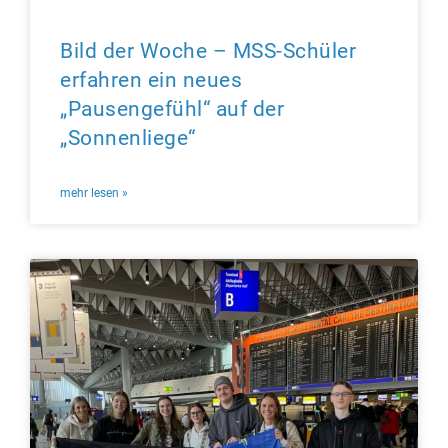
Bild der Woche – MSS-Schüler
erfahren ein neues
„Pausengefühl“ auf der
„Sonnenliege“
mehr lesen »