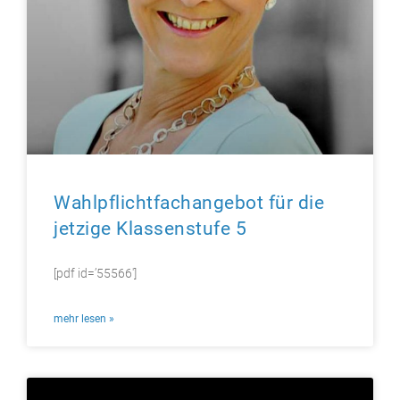
Wahlpflichtfachangebot für die
jetzige Klassenstufe 5
[pdf id=’55566′]
mehr lesen »