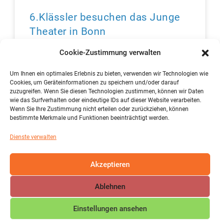
6.Klässler besuchen das Junge
Theater in Bonn
Cookie-Zustimmung verwalten
Am Freitag, den 12. April machten sich die beiden 6.
Klassen (6b und 6d) mit ihren Deutschlehrerinnen
Um Ihnen ein optimales Erlebnis zu bieten, verwenden wir Technologien wie
Frau Geiermann, Frau Link und Frau Theisen auf
Cookies, um Geräteinformationen zu speichern und/oder darauf
zuzugreifen. Wenn Sie diesen Technologien zustimmen, können wir Daten
wie das Surfverhalten oder eindeutige IDs auf dieser Website verarbeiten.
mehr lesen »
Wenn Sie Ihre Zustimmung nicht erteilen oder zurückziehen, können
bestimmte Merkmale und Funktionen beeinträchtigt werden.
Dienste verwalten
« vorher
1
2
3
4
5
6
7
8
9
10
11
12
13
14
15
16
17
18
19
20
21
22
23
24
Akzeptieren
25
26
27
28
29
30
31
32
33
34
35
36
37
38
39
40
nachher »
Ablehnen
Einstellungen ansehen