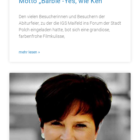
Motto „Barbie -Yes, wie Ken“
Den vielen Besucherinnen und Besuchern der
Abiturfeier, zu der die IGS Maifeld ins Forum der Stadt
Polch eingeladen hatte, bot sich eine grandiose,
farbenfrohe Filmkulisse,
mehr lesen »