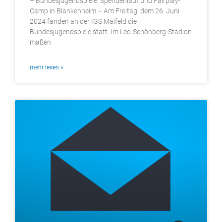
– Bundesjugendspiele, Spendenlauf und Fairplay-
Camp in Blankenheim – Am Freitag, dem 26. Juni
2024 fanden an der IGS Maifeld die
Bundesjugendspiele statt. Im Leo-Schönberg-Stadion
maßen
mehr lesen »