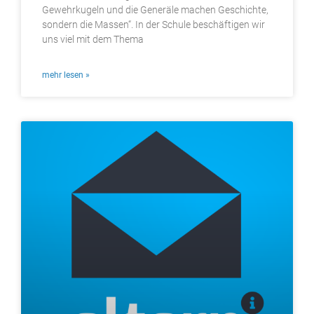
Gewehrkugeln und die Generäle machen Geschichte,
sondern die Massen“. In der Schule beschäftigen wir
uns viel mit dem Thema
mehr lesen »