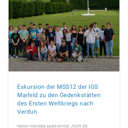
Exkursion der MSS12 der IGS
Maifeld zu den Gedenkstätten
des Ersten Weltkriegs nach
Verdun
Nelson Mandela sagte einmal: „Nicht die