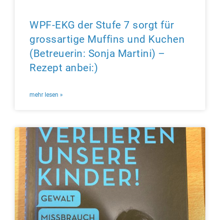
WPF-EKG der Stufe 7 sorgt für
grossartige Muffins und Kuchen
(Betreuerin: Sonja Martini) –
Rezept anbei:)
mehr lesen »