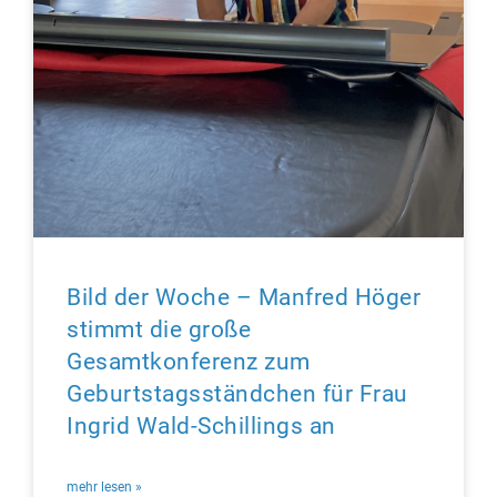
Bild der Woche – Manfred Höger
stimmt die große
Gesamtkonferenz zum
Geburtstagsständchen für Frau
Ingrid Wald-Schillings an
mehr lesen »