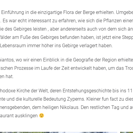
e Einführung in die einzigartige Flora der Berge erhielten. Um
n. Es war echt interessant zu erfahren, wie sich die Pflanzen ei
e des Gebirges leisten , aber andererseits auch von dem sich ä
Wälder am Fuße des Gebirges befunden haben, ist jetzt eine Ste
 Lebensraum immer höher ins Gebirge verlagert haben.
s, wo wir einen Einblick in die Geografie der Region erhielten.
gischen Prozesse im Laufe der Zeit entwickelt haben, um das Tro
en hat.
 orthodoxe Kirche der Welt, deren Entstehungsgeschichte bis ins 
hte und die kulturelle Bedeutung Zyperns. Kleiner fun fact zu dies
mensgebenden, dem heiligen Nikolaus.
Den restlichen Tag und 
staurant ausklingen