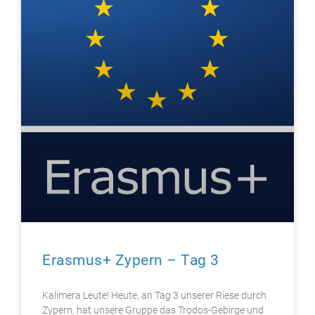
Erasmus+ Zypern – Tag 3​
Kalimera Leute! Heute, an Tag 3 unserer Riese durch
Zypern, hat unsere Gruppe das Trodos-Gebirge und