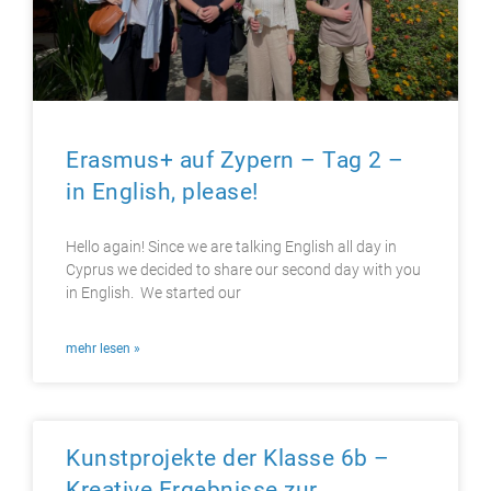
Erasmus+ auf Zypern – Tag 2 –
in English, please!
Hello again! Since we are talking English all day in
Cyprus we decided to share our second day with you
in English. We started our
mehr lesen »
Kunstprojekte der Klasse 6b –
Kreative Ergebnisse zur