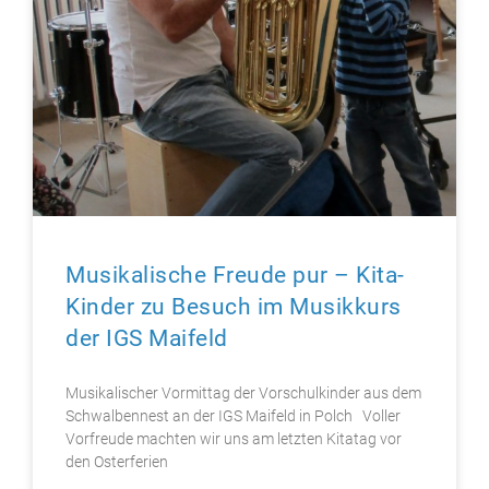
Musikalische Freude pur – Kita-
Kinder zu Besuch im Musikkurs
der IGS Maifeld
Musikalischer Vormittag der Vorschulkinder aus dem
Schwalbennest an der IGS Maifeld in Polch Voller
Vorfreude machten wir uns am letzten Kitatag vor
den Osterferien