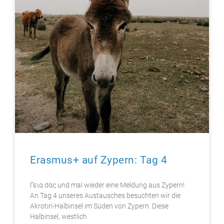
Erasmus+ auf Zypern: Tag 4​
Γεια σας und mal wieder eine Meldung aus Zypern!
An Tag 4 unseres Austausches besuchten wir die
Akrotiri-Halbinsel im Süden von Zypern. Diese
Halbinsel, westlich