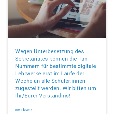
Wegen Unterbesetzung des
Sekretariates können die Tan-
Nummern für bestimmte digitale
Lehrwerke erst im Laufe der
Woche an alle Schüler:innen
zugestellt werden. Wir bitten um
Ihr/Eurer Verständnis!
mehr lesen »