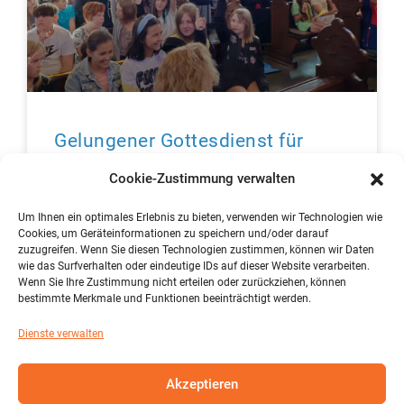
Gelungener Gottesdienst für
unsere neuen 5.Klässler „Du bist
Cookie-Zustimmung verwalten
ein Teil von uns“ (Fotos: E.
Krechel)
Um Ihnen ein optimales Erlebnis zu bieten, verwenden wir Technologien wie
Cookies, um Geräteinformationen zu speichern und/oder darauf
zuzugreifen. Wenn Sie diesen Technologien zustimmen, können wir Daten
wie das Surfverhalten oder eindeutige IDs auf dieser Website verarbeiten.
mehr lesen »
Wenn Sie Ihre Zustimmung nicht erteilen oder zurückziehen, können
bestimmte Merkmale und Funktionen beeinträchtigt werden.
Dienste verwalten
« vorher
1
2
3
4
5
6
7
8
9
10
11
12
13
14
15
16
17
18
19
20
21
22
23
24
Akzeptieren
25
26
27
28
29
30
31
32
33
34
35
36