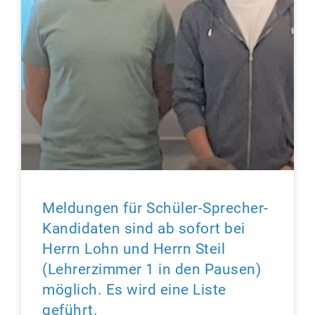
Meldungen für Schüler-Sprecher-
Kandidaten sind ab sofort bei
Herrn Lohn und Herrn Steil
(Lehrerzimmer 1 in den Pausen)
möglich. Es wird eine Liste
geführt.