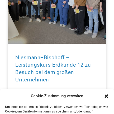
Niesmann+Bischoff –
Leistungskurs Erdkunde 12 zu
Besuch bei dem großen
Unternehmen
Die Schüler:innen des Leistungskurses Erdkunde –
Cookie-Zustimmung verwalten
unter der Leitung von Laura Richert,- staunten nicht
schlecht über die großartige Abstimmung der
Um Ihnen ein optimales Erlebnis zu bieten, verwenden wir Technologien wie
einzelnen Produktionsstationen für die Herstellung
Cookies, um Geräteinformationen zu speichern und/oder darauf