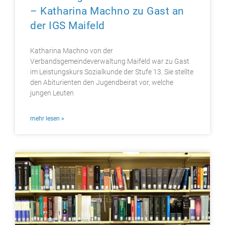
– Katharina Machno zu Gast an
der IGS Maifeld
Katharina Machno von der
Verbandsgemeindeverwaltung Maifeld war zu Gast
im Leistungskurs Sozialkunde der Stufe 13. Sie stellte
den Abiturienten den Jugendbeirat vor, welche
jungen Leuten
mehr lesen »