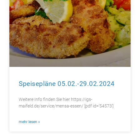
Speisepläne 05.02.-29.02.2024
Weitere Info finden Sie hier https://igs-
maifeld.de/service/mensa-essen/ [pdf id=’54573′]
mehr lesen »