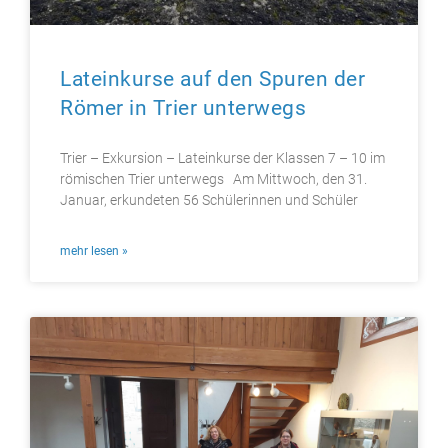
Lateinkurse auf den Spuren der
Römer in Trier unterwegs
Trier – Exkursion – Lateinkurse der Klassen 7 – 10 im
römischen Trier unterwegs Am Mittwoch, den 31.
Januar, erkundeten 56 Schülerinnen und Schüler
mehr lesen »