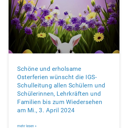
Schöne und erholsame
Osterferien wünscht die IGS-
Schulleitung allen Schülern und
Schülerinnen, Lehrkräften und
Familien bis zum Wiedersehen
am Mi., 3. April 2024
mehr lesen »