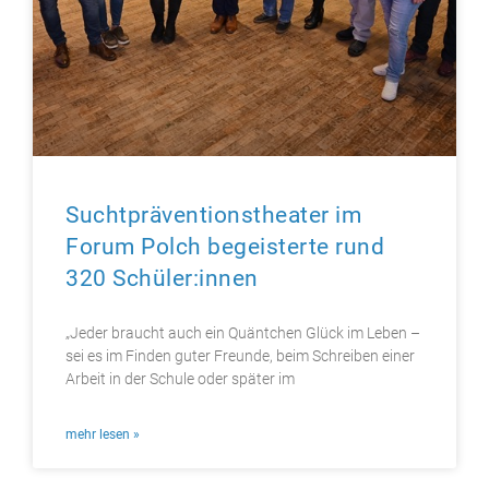
Suchtpräventionstheater im
Forum Polch begeisterte rund
320 Schüler:innen
„Jeder braucht auch ein Quäntchen Glück im Leben –
sei es im Finden guter Freunde, beim Schreiben einer
Arbeit in der Schule oder später im
mehr lesen »