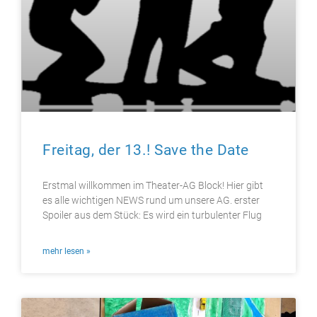
Freitag, der 13.! Save the Date
Erstmal willkommen im Theater-AG Block! Hier gibt
es alle wichtigen NEWS rund um unsere AG. erster
Spoiler aus dem Stück: Es wird ein turbulenter Flug
mehr lesen »