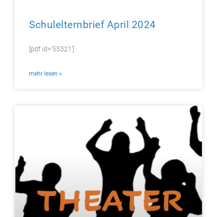
Schulelternbrief April 2024
[pdf id=’55321′]
mehr lesen »