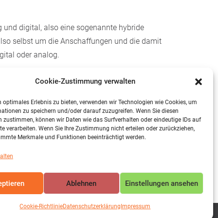
und digital, also eine sogenannte hybride
 also selbst um die Anschaffungen und die damit
ital oder analog.
örde, die Kreisverwaltung Mayen-Koblenz, und das
Cookie-Zustimmung verwalten
Lehrwerke über den Schulcampus denkbar, jedoch
 optimales Erlebnis zu bieten, verwenden wir Technologien wie Cookies, um
ationen zu speichern und/oder darauf zuzugreifen. Wenn Sie diesen
 zustimmen, können wir Daten wie das Surfverhalten oder eindeutige IDs auf
te verarbeiten. Wenn Sie Ihre Zustimmung nicht erteilen oder zurückziehen,
immte Merkmale und Funktionen beeinträchtigt werden.
alten
ptieren
Ablehnen
Einstellungen ansehen
Cookie-Richtlinie
Datenschutzerklärung
Impressum