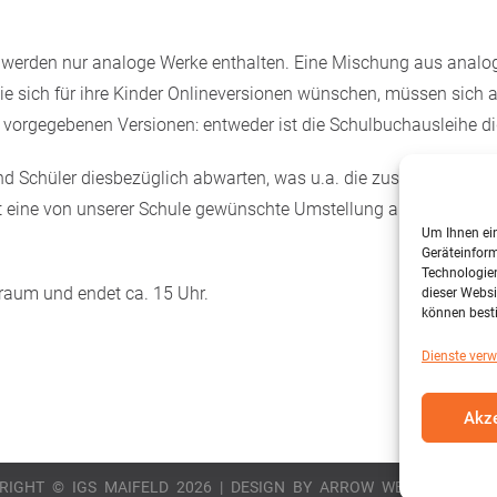
erden nur analoge Werke enthalten. Eine Mischung aus analog 
die sich für ihre Kinder Onlineversionen wünschen, müssen sich
vorgegebenen Versionen: entweder ist die Schulbuchausleihe dig
d Schüler diesbezüglich abwarten, was u.a. die zuständige Beh
 eine von unserer Schule gewünschte Umstellung auf digitale 
Um Ihnen ein
Geräteinform
Technologien
raum und endet ca. 15 Uhr.
dieser Websi
können best
Dienste verw
Akze
RIGHT © IGS MAIFELD 2026 | DESIGN BY
ARROW WEBDESIGN