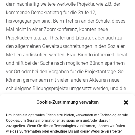
dem nachhaltig weitere wertvolle Projekte, wie z.B. der
kommende Demokratietag für die Stufe 12,
hervorgegangen sind. Beim Treffen an der Schule, dieses
Mal nicht in einer Zoomkonferenz, konnten neue
Projektideen u.a. zu Theater und Literatur, aber auch zu
den allgemeinen Gewaltausschreitungen in den Sozialen
Medien andiskutiert werden. Frau Biundo informiert, berät
und hilft bei der Suche nach möglichen Bündnispartnern
vor Ort oder bei den Vorgaben für die Projektanträge. So
können gemeinsam mit vielen anderen Akteuren neue,
schuleigene Bildungsprojekte umgesetzt werden, und die
IGS Maifeld ist sehr dankbar für die Unterstützung durch
Cookie-Zustimmung verwalten
das Kulturbüro. Frau Deutsch ergriff dann auch während
der Gesamtkonferenz die Gelegenheit, das komplexe
Um Ihnen ein optimales Erlebnis zu bieten, verwenden wir Technologien wie
Cookies, um Geräteinformationen zu speichern und/oder darauf
Programmpaket des Bundes mit rund 40.000 Projekten
zuzugreifen. Wenn Sie diesen Technologien zustimmen, können wir Daten
und über 1 Mill. Teilnehmenden in der Zielgruppe 3-18
wie das Surfverhalten oder eindeutige IDs auf dieser Website verarbeiten.