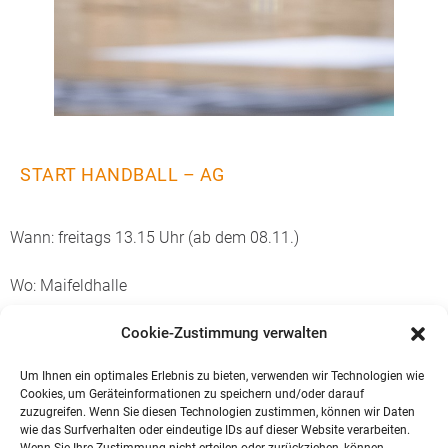
START HANDBALL – AG
Wann: freitags 13.15 Uhr (ab dem 08.11.)
Wo: Maifeldhalle
Wer: Mädchen und Jungen der Klasse 5-7
Cookie-Zustimmung verwalten
Um Ihnen ein optimales Erlebnis zu bieten, verwenden wir Technologien wie
Es sind alle Schülerinnen und Schüler, die Spaß am
Cookies, um Geräteinformationen zu speichern und/oder darauf
Handballaktionstag hatten, herzlich eingeladen
zuzugreifen. Wenn Sie diesen Technologien zustimmen, können wir Daten
wie das Surfverhalten oder eindeutige IDs auf dieser Website verarbeiten.
teilzunehmen. Auch können Schülerinnen und Schüler, die