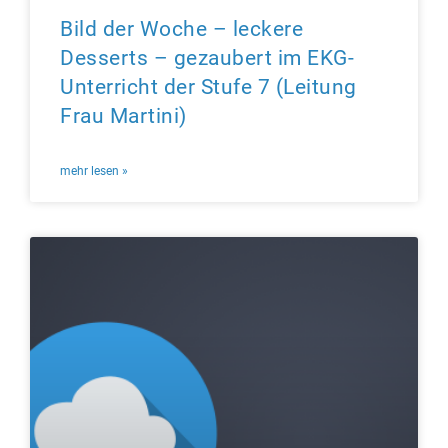
Bild der Woche – leckere
Desserts – gezaubert im EKG-
Unterricht der Stufe 7 (Leitung
Frau Martini)
mehr lesen »