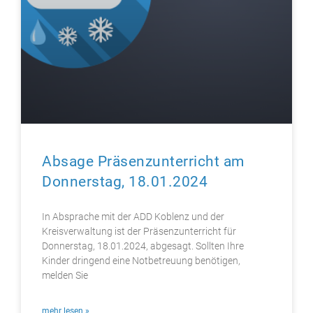
Absage Präsenzunterricht am
Donnerstag, 18.01.2024
In Absprache mit der ADD Koblenz und der
Kreisverwaltung ist der Präsenzunterricht für
Donnerstag, 18.01.2024, abgesagt. Sollten Ihre
Kinder dringend eine Notbetreuung benötigen,
melden Sie
mehr lesen »