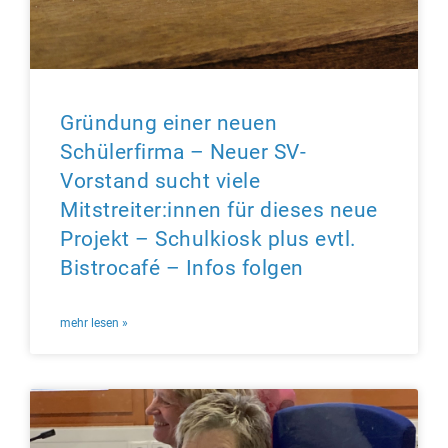
Gründung einer neuen
Schülerfirma – Neuer SV-
Vorstand sucht viele
Mitstreiter:innen für dieses neue
Projekt – Schulkiosk plus evtl.
Bistrocafé – Infos folgen
mehr lesen »