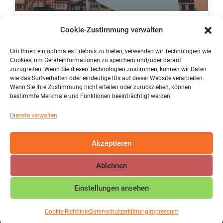
Cookie-Zustimmung verwalten
Mach`mit beim Erasmus-
Programm der IGS
Um Ihnen ein optimales Erlebnis zu bieten, verwenden wir Technologien wie
Cookies, um Geräteinformationen zu speichern und/oder darauf
zuzugreifen. Wenn Sie diesen Technologien zustimmen, können wir Daten
wie das Surfverhalten oder eindeutige IDs auf dieser Website verarbeiten.
mehr lesen »
Wenn Sie Ihre Zustimmung nicht erteilen oder zurückziehen, können
bestimmte Merkmale und Funktionen beeinträchtigt werden.
Dienste verwalten
« vorher
1
2
3
4
5
6
7
8
9
10
11
12
13
14
15
16
17
18
19
20
21
22
23
24
Akzeptieren
25
26
27
28
29
30
31
32
33
34
35
36
37
38
39
40
nachher »
Ablehnen
Einstellungen ansehen
COPYRIGHT © IGS MAIFELD 2026 | DESIGN BY
ARROW
Cookie-Richtlinie
Datenschutzerklärung
Impressum
WEBDESIGN