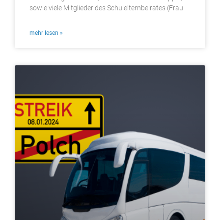
sowie viele Mitglieder des Schulelternbeirates (Frau
mehr lesen »