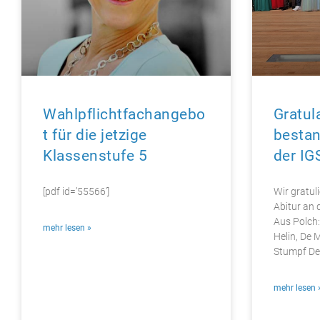
Wahlpflichtfachangebo
Gratul
t für die jetzige
bestan
Klassenstufe 5
der IG
[pdf id=’55566′]
Wir gratul
Abitur an 
Aus Polch:
mehr lesen »
Helin, De M
Stumpf Del
mehr lesen 