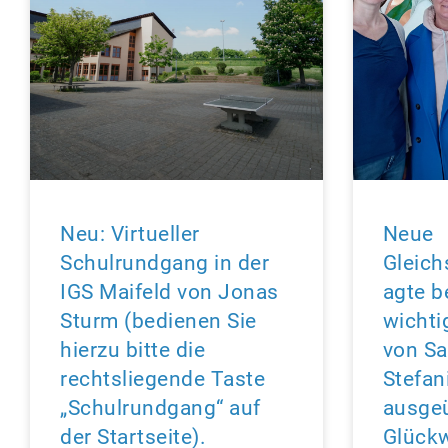
Neu: Virtueller
Neue
Schulrundgang in der
Gleich
IGS Maifeld von Jonas
agte b
Sturm (bedienen Sie
wichti
hierzu bitte die
von Sa
rechtsliegende Taste
Stefan
„Schulrundgang“ auf
ausgeü
der Startseite).
Glückw