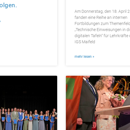
folgen.
Am Donnerstag, den 18. April 
fanden eine Reihe an internen
»
Fortbildungen zum Themenfel
„Technische Einweisungen in di
digitalen Tafeln“ für Lehrkräfte 
IGS Maifeld
mehr lesen »