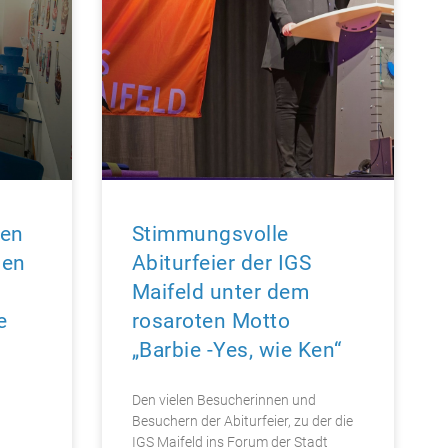
uen
Stimmungsvolle
den
Abiturfeier der IGS
Maifeld unter dem
e
rosaroten Motto
n
„Barbie -Yes, wie Ken“
Den vielen Besucherinnen und
Besuchern der Abiturfeier, zu der die
IGS Maifeld ins Forum der Stadt