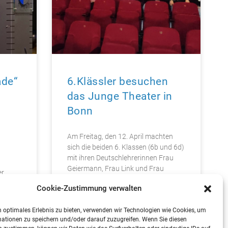
ade“
6.Klässler besuchen
das Junge Theater in
Bonn
Am Freitag, den 12. April machten
sich die beiden 6. Klassen (6b und 6d)
mit ihren Deutschlehrerinnen Frau
Geiermann, Frau Link und Frau
r,
Theisen auf
Frau
Cookie-Zustimmung verwalten
Wunsch
e
mehr lesen »
 optimales Erlebnis zu bieten, verwenden wir Technologien wie Cookies, um
ationen zu speichern und/oder darauf zuzugreifen. Wenn Sie diesen