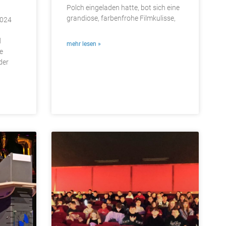
Polch eingeladen hatte, bot sich eine
grandiose, farbenfrohe Filmkulisse,
2024
d
mehr lesen »
e
der