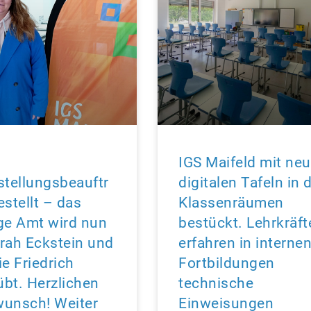
IGS Maifeld mit ne
stellungsbeauftr
digitalen Tafeln in 
estellt – das
Klassenräumen
ge Amt wird nun
bestückt. Lehrkräft
rah Eckstein und
erfahren in interne
ie Friedrich
Fortbildungen
bt. Herzlichen
technische
unsch! Weiter
Einweisungen