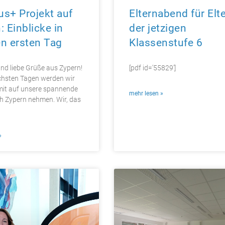
s+ Projekt auf
Elternabend für Elt
: Einblicke in
der jetzigen
n ersten Tag ​
Klassenstufe 6
nd liebe Grüße aus Zypern!
[pdf id=’55829′]
chsten Tagen werden wir
mit auf unsere spannende
mehr lesen »
h Zypern nehmen. Wir, das
»