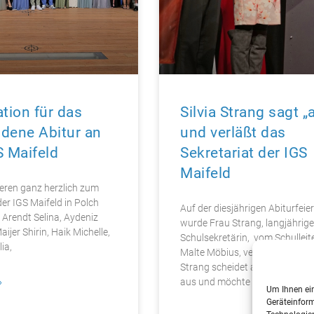
ation für das
Silvia Strang sagt „
dene Abitur an
und verläßt das
S Maifeld
Sekretariat der IGS
Maifeld
ieren ganz herzlich zum
der IGS Maifeld in Polch
Auf der diesjährigen Abiturfeier
 Arendt Selina, Aydeniz
wurde Frau Strang, langjährige
aijer Shirin, Haik Michelle,
Schulsekretärin, vom Schulleite
ia,
Malte Möbius, verabschiedet. 
Strang scheidet auf eigenen 
aus und möchte neue beruflich
»
Um Ihnen ein
Geräteinform