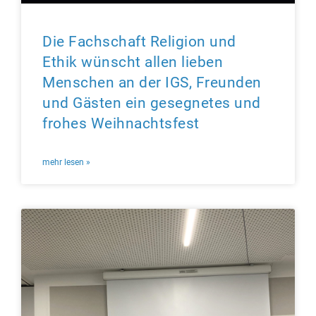
Die Fachschaft Religion und
Ethik wünscht allen lieben
Menschen an der IGS, Freunden
und Gästen ein gesegnetes und
frohes Weihnachtsfest
mehr lesen »