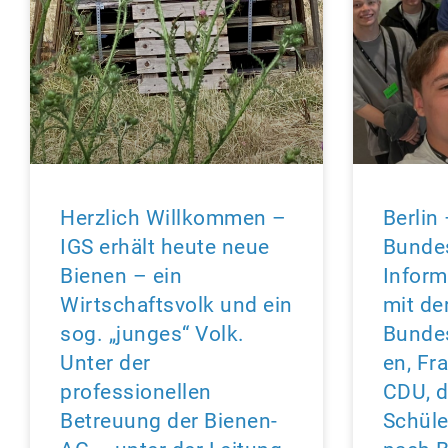
Herzlich Willkommen –
Berlin
IGS erhält heute neue
Bunde
Bienen – ein
Inform
Wirtschaftsvolk und ein
mit de
sog. „junges“ Volk.
Bunde
Unter der
en, Fr
professionellen
CDU, d
Betreuung der Bienen-
Schüle