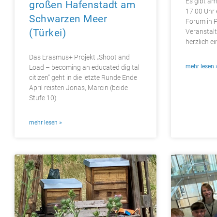
Es gibt a
großen Hafenstadt am
17.00 Uhr 
Schwarzen Meer
Forum in P
(Türkei)
Veranstal
herzlich e
Das Erasmus+ Projekt „Shoot and
mehr lesen 
Load – becoming an educated digital
citizen” geht in die letzte Runde Ende
April reisten Jonas, Marcin (beide
Stufe 10)
mehr lesen »