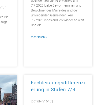
Spendenlauf der IGS-Maifeld am
7.7.2023 Liebe Bewohnerinnen und
 für
Bewohner des Maifeldes und der
umliegenden Gemeinden! Am
ke Die
7.7.2023 ist es endlich wieder so weit
h sagt
und die
mehr lesen »
Fachleistungsdifferenzi
erung in Stufen 7/8
[pdf id=’51613′]