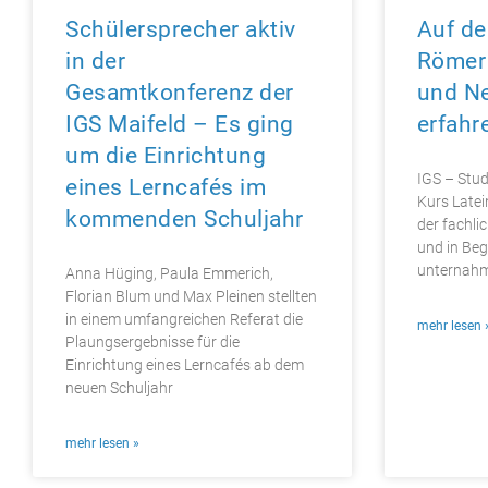
Schülersprecher aktiv
Auf de
in der
Römer 
Gesamtkonferenz der
und Ne
IGS Maifeld – Es ging
erfahr
um die Einrichtung
IGS – Stu
eines Lerncafés im
Kurs Latei
kommenden Schuljahr
der fachli
und in Beg
unternahm
Anna Hüging, Paula Emmerich,
Florian Blum und Max Pleinen stellten
in einem umfangreichen Referat die
mehr lesen 
Plaungsergebnisse für die
Einrichtung eines Lerncafés ab dem
neuen Schuljahr
mehr lesen »