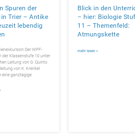
n Spuren der
Blick in den Unterri
in Trier – Antike
– hier: Biologie Stu
uzeit lebendig
11 – Themenfeld:
en
Atmungskette
dienexkursion Der WPF-
mehr lesen »
n der Klassenstufe 10 unter
chen Leitung von G. Quinto
leitung von K. Krenkel
 eine ganztägige
»