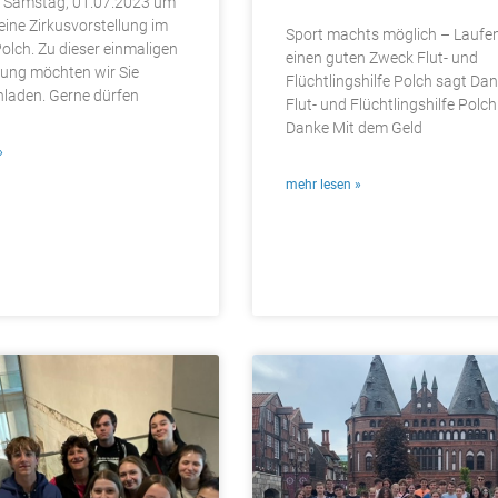
m Samstag, 01.07.2023 um
eine Zirkusvorstellung im
Sport machts möglich – Laufen
olch. Zu dieser einmaligen
einen guten Zweck Flut- und
tung möchten wir Sie
Flüchtlingshilfe Polch sagt Dan
inladen. Gerne dürfen
Flut- und Flüchtlingshilfe Polc
Danke Mit dem Geld
»
mehr lesen »