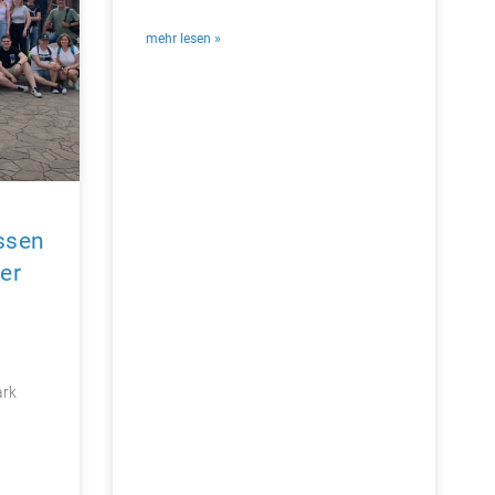
mehr lesen »
assen
er
ark