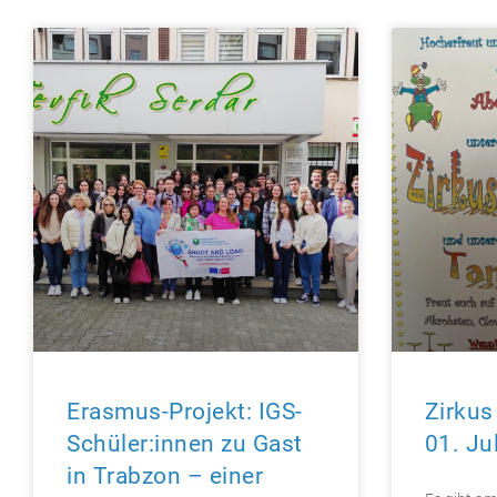
Erasmus-Projekt: IGS-
Zirkus
Schüler:innen zu Gast
01. Ju
in Trabzon – einer