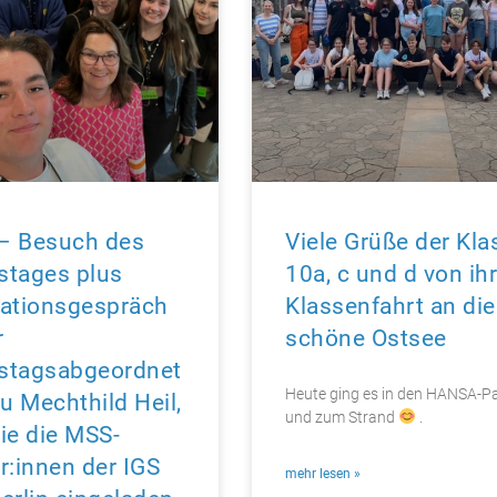
 – Besuch des
Viele Grüße der Kl
stages plus
10a, c und d von ihr
ationsgespräch
Klassenfahrt an die
r
schöne Ostsee
stagsabgeordnet
Heute ging es in den HANSA-P
au Mechthild Heil,
und zum Strand
.
ie die MSS-
r:innen der IGS
mehr lesen »