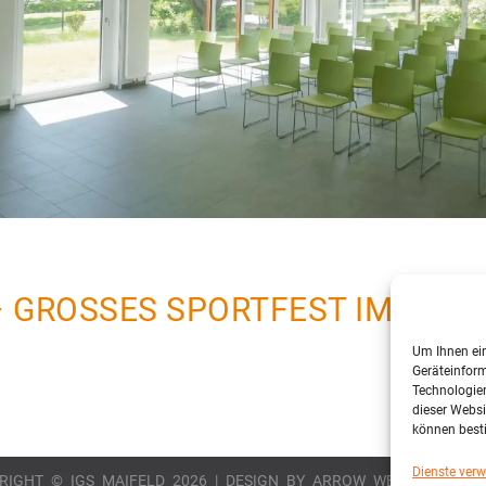
 GROSSES SPORTFEST IM STADI
Um Ihnen ein
Geräteinform
Technologien
dieser Websi
können best
Dienste verw
RIGHT © IGS MAIFELD 2026 | DESIGN BY
ARROW WEBDESIGN