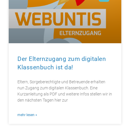
Der Elternzugang zum digitalen
Klassenbuch ist da!
Eltern, Sorgeberechtigte und Betreuende erhalten
nun Zugang zum digitalen Klassenbuch. Eine
Kurzanleitung als PDF und weitere Infos stellen wir in
den nächsten Tagen hier zur
mehr lesen »