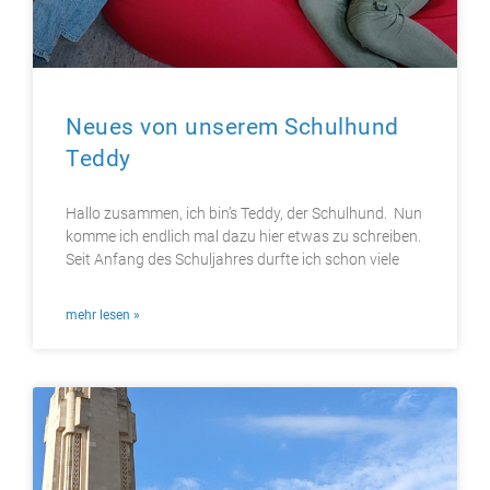
Neues von unserem Schulhund
Teddy
Hallo zusammen, ich bin’s Teddy, der Schulhund. Nun
komme ich endlich mal dazu hier etwas zu schreiben.
Seit Anfang des Schuljahres durfte ich schon viele
mehr lesen »