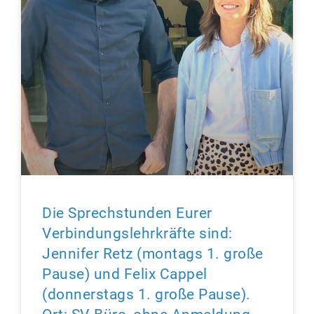
Die Sprechstunden Eurer
Verbindungslehrkräfte sind:
Jennifer Retz (montags 1. große
Pause) und Felix Cappel
(donnerstags 1. große Pause).