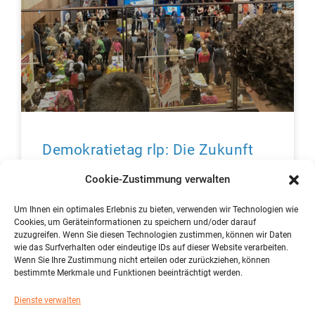
Demokratietag rlp: Die Zukunft
beginnt heute – LK Sozi 13 war in
Cookie-Zustimmung verwalten
Ingelheim mit dabei – weitere
Infos folgen
Um Ihnen ein optimales Erlebnis zu bieten, verwenden wir Technologien wie
Cookies, um Geräteinformationen zu speichern und/oder darauf
zuzugreifen. Wenn Sie diesen Technologien zustimmen, können wir Daten
wie das Surfverhalten oder eindeutige IDs auf dieser Website verarbeiten.
mehr lesen »
Wenn Sie Ihre Zustimmung nicht erteilen oder zurückziehen, können
bestimmte Merkmale und Funktionen beeinträchtigt werden.
Dienste verwalten
« vorher
1
2
3
4
5
6
7
8
9
10
11
12