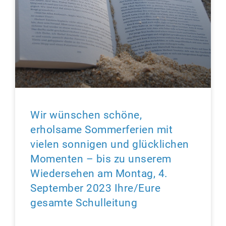
Wir wünschen schöne,
erholsame Sommerferien mit
vielen sonnigen und glücklichen
Momenten – bis zu unserem
Wiedersehen am Montag, 4.
September 2023 Ihre/Eure
gesamte Schulleitung