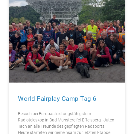
World Fairplay Camp Tag 6
Besuch bei Europas leistungsfähigstem
Radioteleskop in Bad Münstereifel-Effelsberg Juten
Tach an alle Freunde des gepflegten Radsports!
Heute starteten wir gemeinsam zur letzten Etappe.