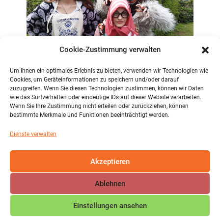
Cookie-Zustimmung verwalten
Um Ihnen ein optimales Erlebnis zu bieten, verwenden wir Technologien wie
Cookies, um Geräteinformationen zu speichern und/oder darauf
zuzugreifen. Wenn Sie diesen Technologien zustimmen, können wir Daten
wie das Surfverhalten oder eindeutige IDs auf dieser Website verarbeiten.
THEATER-PREMIERE „SCHNEEWITTCHEN UND
Wenn Sie Ihre Zustimmung nicht erteilen oder zurückziehen, können
CO. VEGAN UND ON!“- SAMSTAG, 8. JULI 2023,
bestimmte Merkmale und Funktionen beeinträchtigt werden.
16 UHR IM HAUPTGEBÄUDE, 1. ETAGE RAUM
38, EINTRITT FREI – WIR FREUEN UNS ÜBER
EUER KOMMEN:)
Dienste verwalten
Akzeptieren
Ablehnen
Einstellungen ansehen
COPYRIGHT © IGS MAIFELD 2026 | DESIGN BY
ARROW