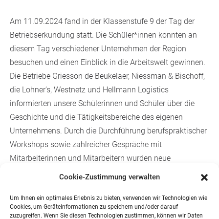
Am 11.09.2024 fand in der Klassenstufe 9 der Tag der
Betriebserkundung statt. Die Schüler*innen konnten an
diesem Tag verschiedener Unternehmen der Region
besuchen und einen Einblick in die Arbeitswelt gewinnen.
Die Betriebe Griesson de Beukelaer, Niessman & Bischoff,
die Lohner’s, Westnetz und Hellmann Logistics
informierten unsere Schülerinnen und Schüler über die
Geschichte und die Tätigkeitsbereiche des eigenen
Unternehmens. Durch die Durchführung berufspraktischer
Workshops sowie zahlreicher Gespräche mit
Mitarbeiterinnen und Mitarbeitern wurden neue
Erfahrungen und Eindrücken gesammelt, sodass unsere
Cookie-Zustimmung verwalten
Schülerinnen und Schüler ihre beruflichen Vorstellungen
Um Ihnen ein optimales Erlebnis zu bieten, verwenden wir Technologien wie
weiterentwickeln konnten. Eine anschließende Reflexion
Cookies, um Geräteinformationen zu speichern und/oder darauf
des Tages der Betriebserkundung ermöglichte den
zuzugreifen. Wenn Sie diesen Technologien zustimmen, können wir Daten