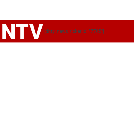
NTV
[ditty_news_ticker id="7765"]