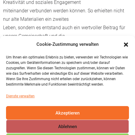
Kreativität und soziales Engagement
miteinander verbunden werden können. So erhielten nicht
nur alte Materialien ein zweites
Leben, sondern es entstand auch ein wertvoller Beitrag für
unsere Gemeinschaft und die
Umwelt.
Cookie-Zustimmung verwalten
Um Ihnen ein optimales Erlebnis zu bieten, verwenden wir Technologien wie
Cookies, um Geräteinformationen zu speichern und/oder darauf
Ein besonderes Dankeschön geht an Frau Sarah Bender –
zuzugreifen. Wenn Sie diesen Technologien zustimmen, können wir Daten
wie das Surfverhalten oder eindeutige IDs auf dieser Website verarbeiten.
eine Integrationshelferin und Mut-
Wenn Sie Ihre Zustimmung nicht erteilen oder zurückziehen, können
ter einer Schülerin, die uns während der Projekttage tatkräftig
bestimmte Merkmale und Funktionen beeinträchtigt werden.
unterstützt hat. Herzlichen
Dienste verwalten
Dank!
Akzeptieren
Ablehnen