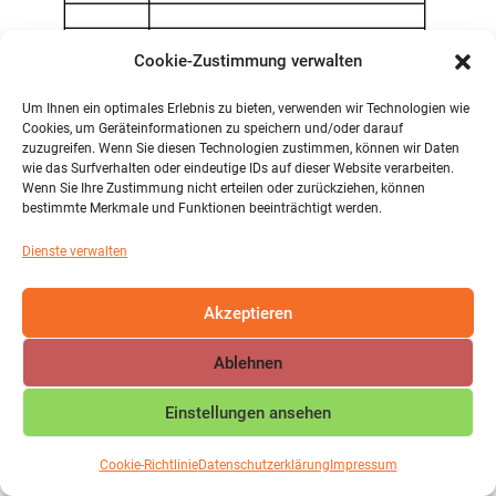
Cookie-Zustimmung verwalten
Um Ihnen ein optimales Erlebnis zu bieten, verwenden wir Technologien wie
Cookies, um Geräteinformationen zu speichern und/oder darauf
KURZSSTUNDENMODELL FÜR MITTWOCH
zuzugreifen. Wenn Sie diesen Technologien zustimmen, können wir Daten
wie das Surfverhalten oder eindeutige IDs auf dieser Website verarbeiten.
Wenn Sie Ihre Zustimmung nicht erteilen oder zurückziehen, können
bestimmte Merkmale und Funktionen beeinträchtigt werden.
Elternbrief zum vorzeitigen Unterrichtsende am 020725
Herunterladen
Dienste verwalten
Akzeptieren
Ablehnen
COPYRIGHT © IGS MAIFELD 2026 | DESIGN BY
ARROW
WEBDESIGN
Einstellungen ansehen
Cookie-Richtlinie
Datenschutzerklärung
Impressum