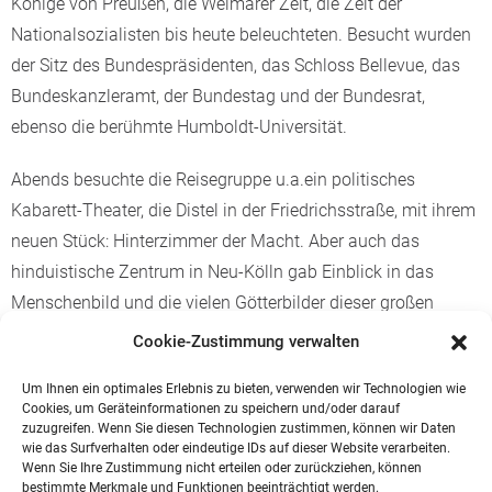
Könige von Preußen, die Weimarer Zeit, die Zeit der
Nationalsozialisten bis heute beleuchteten. Besucht wurden
der Sitz des Bundespräsidenten, das Schloss Bellevue, das
Bundeskanzleramt, der Bundestag und der Bundesrat,
ebenso die berühmte Humboldt-Universität.
Abends besuchte die Reisegruppe u.a.ein politisches
Kabarett-Theater, die Distel in der Friedrichsstraße, mit ihrem
neuen Stück: Hinterzimmer der Macht. Aber auch das
hinduistische Zentrum in Neu-Kölln gab Einblick in das
Menschenbild und die vielen Götterbilder dieser großen
Weltreligion. Besonders beeindruckend war die Führung
Cookie-Zustimmung verwalten
durch das Untersuchungsgefängnis der Staatssicherheit
Um Ihnen ein optimales Erlebnis zu bieten, verwenden wir Technologien wie
(Stasi) in Hohenschönhausen. Der lange vorbereitete Besuch
Cookies, um Geräteinformationen zu speichern und/oder darauf
einer deutsch-türkischen Europaschule, eines Gymnasium
zuzugreifen. Wenn Sie diesen Technologien zustimmen, können wir Daten
wie das Surfverhalten oder eindeutige IDs auf dieser Website verarbeiten.
mit Auszeichnungen, musste leider kurfristig abgesagt
Wenn Sie Ihre Zustimmung nicht erteilen oder zurückziehen, können
werden. Die Zeit konnte sinnvoll mit weiteren Besichtigungen
bestimmte Merkmale und Funktionen beeinträchtigt werden.