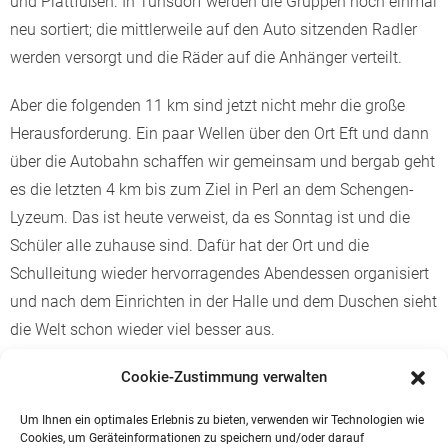
und Plattfüßen. In Tünsdorf werden die Gruppen noch einmal
neu sortiert; die mittlerweile auf den Auto sitzenden Radler
werden versorgt und die Räder auf die Anhänger verteilt.
Aber die folgenden 11 km sind jetzt nicht mehr die große
Herausforderung. Ein paar Wellen über den Ort Eft und dann
über die Autobahn schaffen wir gemeinsam und bergab geht
es die letzten 4 km bis zum Ziel in Perl an dem Schengen-
Lyzeum. Das ist heute verweist, da es Sonntag ist und die
Schüler alle zuhause sind. Dafür hat der Ort und die
Schulleitung wieder hervorragendes Abendessen organisiert
und nach dem Einrichten in der Halle und dem Duschen sieht
die Welt schon wieder viel besser aus.
Eine anschließende Betreuerbesprechung als Nachlese des
Cookie-Zustimmung verwalten
Tages und den Vorausblick auf die nächste Etappe bilden
Um Ihnen ein optimales Erlebnis zu bieten, verwenden wir Technologien wie
den offiziellen Abschluss an diesem Tag.
Cookies, um Geräteinformationen zu speichern und/oder darauf