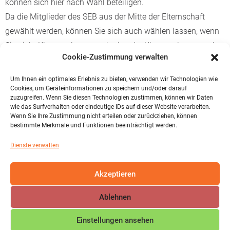
können sich hier nach Wahl beteiligen.
Da die Mitglieder des SEB aus der Mitte der Elternschaft
gewählt werden, können Sie sich auch wählen lassen, wenn
Sie nicht Klassenelternsprecherin oder Klassenelternsprecher
Cookie-Zustimmung verwalten
sind.
Um Ihnen ein optimales Erlebnis zu bieten, verwenden wir Technologien wie
Cookies, um Geräteinformationen zu speichern und/oder darauf
Der neue Schulelternbeirat wird gemäß § 10 der
zuzugreifen. Wenn Sie diesen Technologien zustimmen, können wir Daten
wie das Surfverhalten oder eindeutige IDs auf dieser Website verarbeiten.
Schulwahlordnung am Mittwoch, 01.10.2025, 19:00 Uhr,
Wenn Sie Ihre Zustimmung nicht erteilen oder zurückziehen, können
bestimmte Merkmale und Funktionen beeinträchtigt werden.
Mehrzweckraum des Gebäudes I – Neubau, gewählt. Alle
Informationen entnehmen Sie unserem aktuellen Elternbrief.
Dienste verwalten
Einladung Wahl SEB für Eltern ohne Wahlamt 01.10.2025
Herunterladen
Akzeptieren
Ablehnen
Einstellungen ansehen