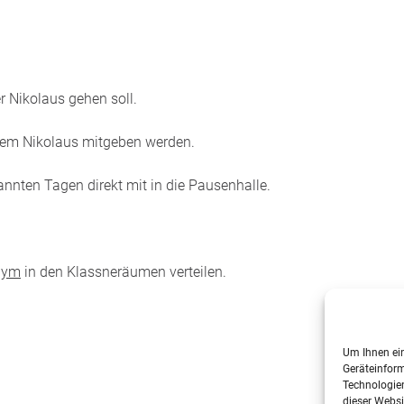
r Nikolaus gehen soll.
r dem Nikolaus mitgeben werden.
annten Tagen direkt mit in die Pausenhalle.
nym
in den Klassneräumen verteilen.
Um Ihnen ein
Geräteinform
Technologien
dieser Websi