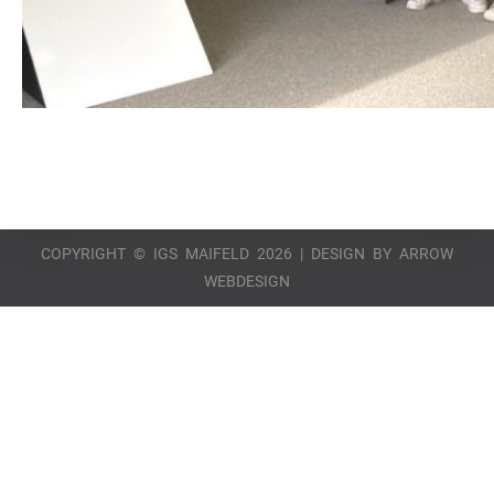
COPYRIGHT © IGS MAIFELD 2026 | DESIGN BY
ARROW
WEBDESIGN