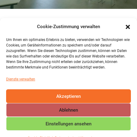
Cookie-Zustimmung verwalten
AG – ERASMUS
Um Ihnen ein optimales Erlebnis zu bieten, verwenden wir Technologien wie
Cookies, um Geräteinformationen zu speichern und/oder darauf
zuzugreifen. Wenn Sie diesen Technologien zustimmen, können wir Daten
wie das Surfverhalten oder eindeutige IDs auf dieser Website verarbeiten.
Wenn Sie Ihre Zustimmung nicht erteilen oder zurückziehen, können
bestimmte Merkmale und Funktionen beeinträchtigt werden.
Dienste verwalten
[pdf id='11033']
Akzeptieren
Ablehnen
Einstellungen ansehen
COPYRIGHT © IGS MAIFELD 2026 | DESIGN BY
ARROW